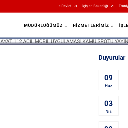
e-Devlet
İçişleri Bakanlığı
Emniy
MÜDÜRLÜĞÜMÜZ
HİZMETLERİMİZ
İŞL
İl Emniyet Müdürlükleri
Duyurular
09
Haz
03
Nis