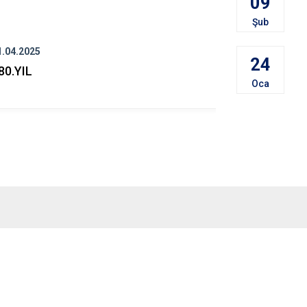
09
Şub
1.04.2025
23.05.2024
24
80.YIL
25 Mayıs Et
Oca