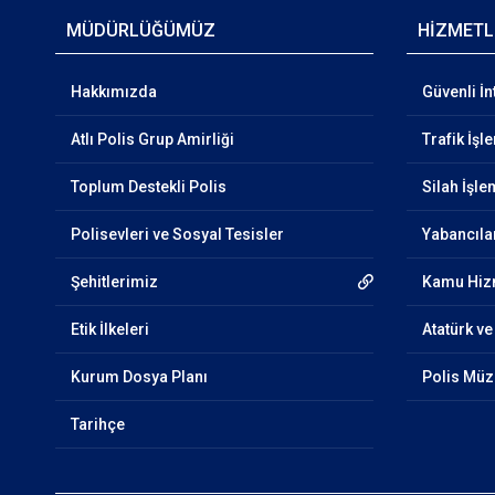
MÜDÜRLÜĞÜMÜZ
HİZMETL
Hakkımızda
Güvenli İn
Atlı Polis Grup Amirliği
Trafik İşl
Toplum Destekli Polis
Silah İşle
Polisevleri ve Sosyal Tesisler
Yabancıla
Şehitlerimiz
Kamu Hizm
Etik İlkeleri
Atatürk ve
Kurum Dosya Planı
Polis Müz
Tarihçe