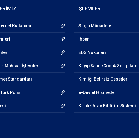
ERİMİZ
İŞLEMLER
ternet Kullanımı
Suçla Mücadele
emleri
İhbar
mleri
EDS Noktaları
ra Mahsus İşlemler
Kayıp Şahıs/Çocuk Sorgulam
et Standartları
Kimliği Belirsiz Cesetler
 Türk Polisi
e-Devlet Hizmetleri
esi
Kiralık Araç Bildirim Sistemi