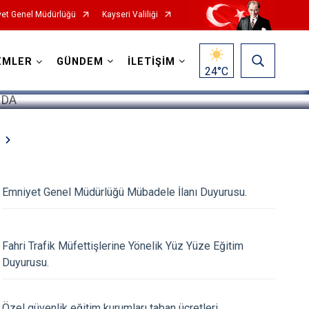
et Genel Müdürlüğü
Kayseri Valiliği
1
/
5
EMLER
GÜNDEM
İLETİŞİM
24
°C
Emniyet Genel Müdürlüğü Mübadele İlanı Duyurusu.
Fahri Trafik Müfettişlerine Yönelik Yüz Yüze Eğitim
Duyurusu.
Özel güvenlik eğitim kurumları taban ücretleri