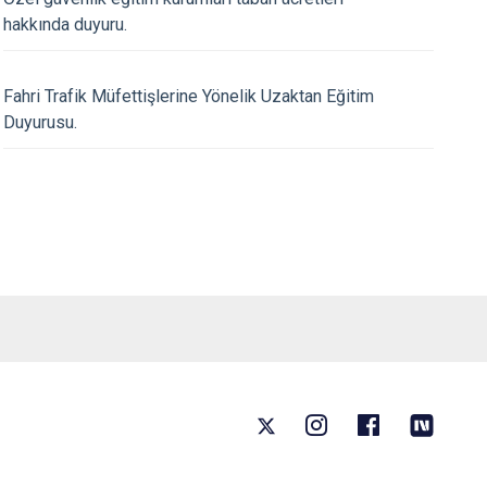
hakkında duyuru.
24.11.2023
Fahri Trafik Müfettişlerine Yönelik Uzaktan Eğitim
ik Günü ve Etik Haftası
Emniyetle Engelsiz Ya
Duyurusu.