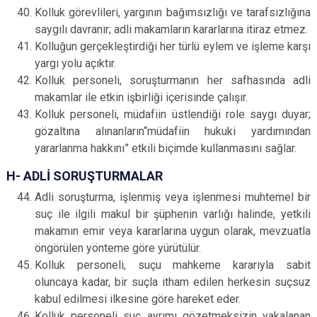
Kolluk görevlileri, yargının bağımsızlığı ve tarafsızlığına
saygılı davranır; adli makamların kararlarına itiraz etmez.
Kolluğun gerçekleştirdiği her türlü eylem ve işleme karşı
yargı yolu açıktır.
Kolluk personeli, soruşturmanın her safhasında adli
makamlar ile etkin işbirliği içerisinde çalışır.
Kolluk personeli, müdafiin üstlendiği role saygı duyar;
gözaltına alınanların“müdafiin hukuki yardımından
yararlanma hakkını” etkili biçimde kullanmasını sağlar.
H- ADLİ SORUŞTURMALAR
Adli soruşturma, işlenmiş veya işlenmesi muhtemel bir
suç ile ilgili makul bir şüphenin varlığı halinde, yetkili
makamın emir veya kararlarına uygun olarak, mevzuatla
öngörülen yönteme göre yürütülür.
Kolluk personeli, suçu mahkeme kararıyla sabit
oluncaya kadar, bir suçla itham edilen herkesin suçsuz
kabul edilmesi ilkesine göre hareket eder.
Kolluk personeli suç ayrımı gözetmeksizin yakalanan