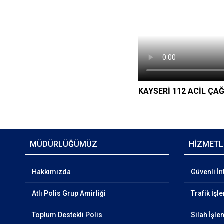
KAYSERİ 112 ACİL ÇA
MÜDÜRLÜĞÜMÜZ
HİZMETL
Hakkımızda
Güvenli İn
Atlı Polis Grup Amirliği
Trafik İşl
Toplum Destekli Polis
Silah İşle