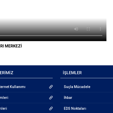
ĞRI MERKEZİ
ERİMİZ
İŞLEMLER
ternet Kullanımı
Suçla Mücadele
emleri
İhbar
mleri
EDS Noktaları