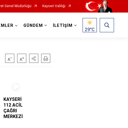
et Genel Müdürlüğü
Kayseri Valiliği
EMLER
GÜNDEM
İLETİŞİM
29
°C
KAYSERİ
112 ACİL
ÇAĞRI
MERKEZİ