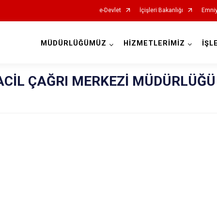
e-Devlet
İçişleri Bakanlığı
Emniy
MÜDÜRLÜĞÜMÜZ
HİZMETLERİMİZ
İŞL
İl Emniyet Müdürlükleri
 ACİL ÇAĞRI MERKEZİ MÜDÜRLÜĞÜ